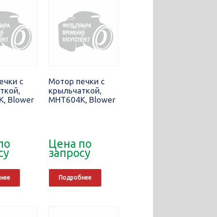
ечки с
Мотор печки с
ткой,
крыльчаткой,
, Blower
MHT604K, Blower
по
Цена по
су
запросу
нее
Подробнее