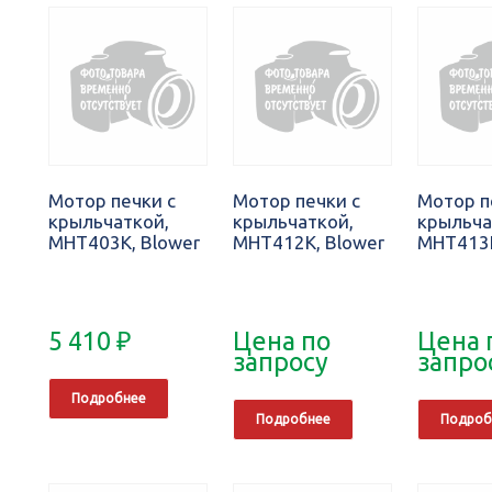
Мотор печки с
Мотор печки с
Мотор п
крыльчаткой,
крыльчаткой,
крыльча
MHT403K, Blower
MHT412K, Blower
MHT413K
5 410
₽
Цена по
Цена 
запросу
запро
Подробнее
Подробнее
Подроб