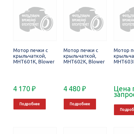
Мотор печки с
Мотор печки с
Мотор п
крыльчаткой,
крыльчаткой,
крыльча
MHT601K, Blower
MHT602K, Blower
MHT603K
4 170
₽
4 480
₽
Цена 
запро
Подробнее
Подробнее
Подроб