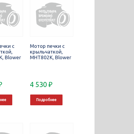
ечки с
Мотор печки с
ткой,
крыльчаткой,
, Blower
MHT802K, Blower
₽
4 530
₽
нее
Подробнее