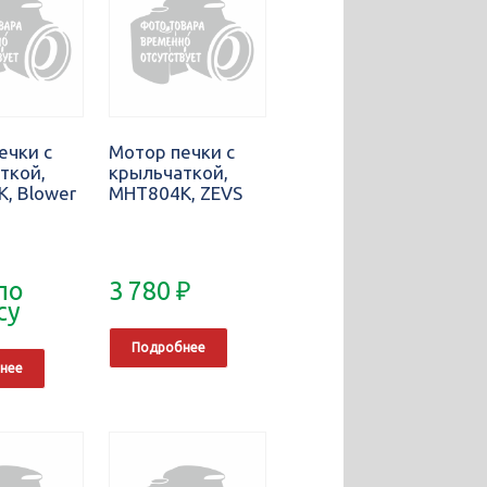
ечки с
Мотор печки с
ткой,
крыльчаткой,
, Blower
MHT804K, ZEVS
по
3 780
₽
су
Подробнее
нее