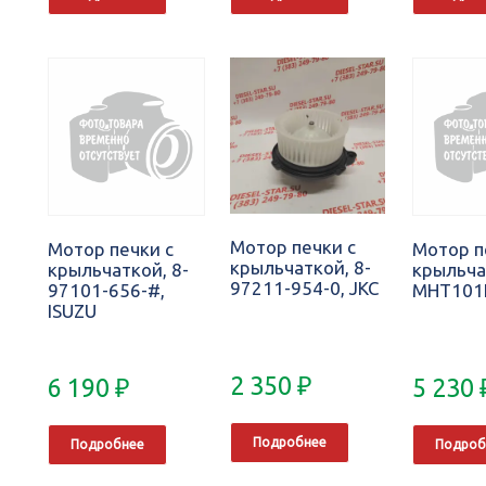
Мотор печки с
Мотор печки с
Мотор п
крыльчаткой, 8-
крыльчаткой, 8-
крыльча
97211-954-0, JKC
97101-656-#,
MHT101K
ISUZU
2 350
₽
6 190
₽
5 230
Подробнее
Подробнее
Подроб