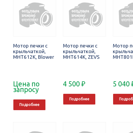
Мотор печки с
Мотор печки с
Мотор п
крыльчаткой,
крыльчаткой,
крыльча
MHT612K, Blower
MHT614K, ZEVS
MHT801K
Цена по
4 500
₽
5 040
запросу
Подробнее
Подроб
Подробнее