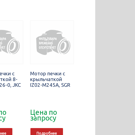
ечки с
Мотор печки с
ткой 8-
крыльчаткой
26-0, JKC
IZ02-M245A, SGR
по
Цена по
су
запросу
нее
Подробнее