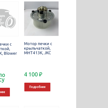
Мотор печки с
ечки с
крыльчаткой,
ткой,
MHT413K, JKC
, Blower
4 100
₽
по
су
Подробнее
нее