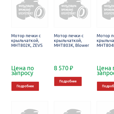
Мотор печки с
Мотор печки с
Мотор п
крыльчаткой,
крыльчаткой,
крыльча
MHT802K, ZEVS
MHT803K, Blower
MHT804K
Цена по
8 570
₽
Цена 
запросу
запро
Подробнее
Подробнее
Подроб