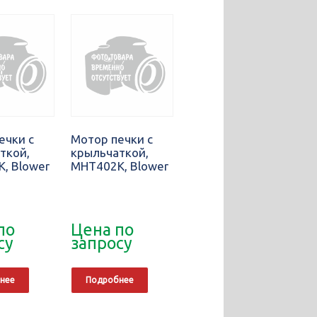
ечки с
Мотор печки с
ткой,
крыльчаткой,
, Blower
MHT402K, Blower
по
Цена по
су
запросу
нее
Подробнее