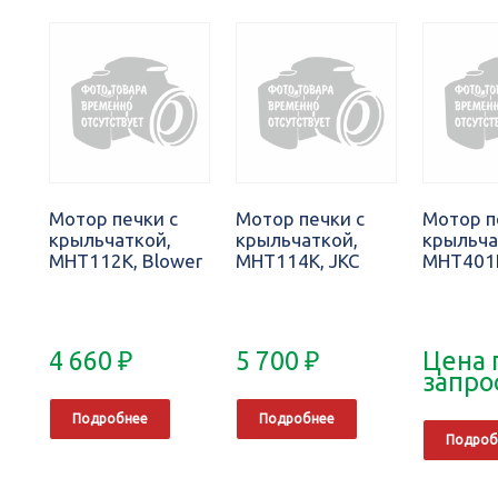
Мотор печки с
Мотор печки с
Мотор п
крыльчаткой,
крыльчаткой,
крыльча
MHT112K, Blower
MHT114K, JKC
MHT401K
4 660
₽
5 700
₽
Цена 
запро
Подробнее
Подробнее
Подроб