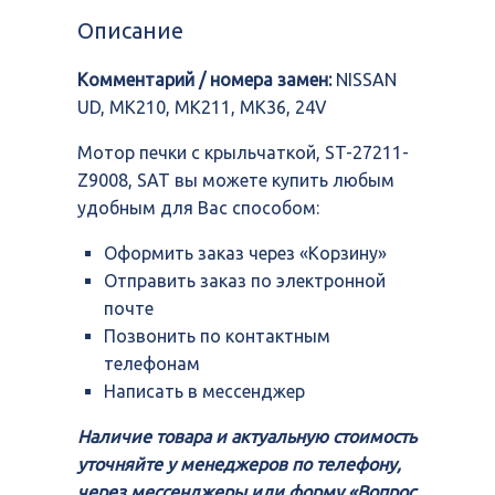
с
Описание
крыльчаткой,
ST-
Комментарий / номера замен:
NISSAN
27211-
Z9008,
UD, MK210, MK211, MK36, 24V
SAT
Мотор печки с крыльчаткой, ST-27211-
Z9008, SAT вы можете купить любым
удобным для Вас способом:
Оформить заказ через «Корзину»
Отправить заказ по электронной
почте
Позвонить по контактным
телефонам
Написать в мессенджер
Наличие товара и актуальную стоимость
уточняйте у менеджеров по телефону,
через мессенджеры или форму «Вопрос