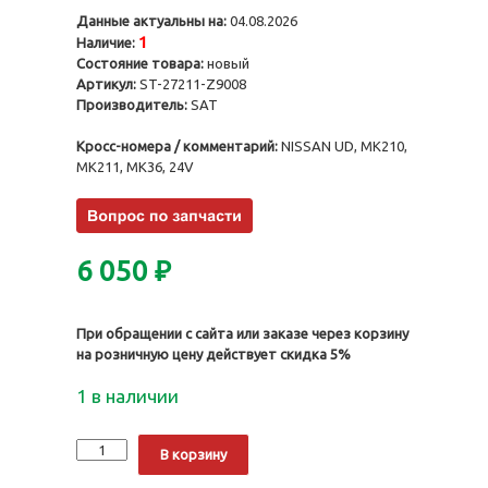
Данные актуальны на:
04.08.2026
1
Наличие:
Состояние товара:
новый
Артикул:
ST-27211-Z9008
Производитель:
SAT
Кросс-номера / комментарий:
NISSAN UD, MK210,
MK211, MK36, 24V
6 050
₽
При обращении с сайта или заказе через корзину
на розничную цену действует скидка 5%
1 в наличии
Количество
Alternative:
В корзину
Мотор
печки