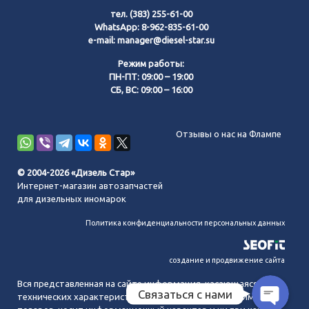
тел.
(383) 255-61-00
WhatsApp:
8-962-835-61-00
e-mail:
manager@diesel-star.su
Режим работы:
ПН-ПТ: 09:00 – 19:00
СБ, ВС: 09:00 – 16:00
Позвонить нам
Отзывы о нас на Флампе
WhatsApp
© 2004-2026 «Дизель Стар»
Интернет-магазин автозапчастей
Telegram
для дизельных иномарок
Политика конфиденциальности персональных данных
MAX
создание и продвижение сайта
Вся представленная на сайте информация, касающаяся
Связаться с нами
технических характеристик, наличия на складе, стоимости