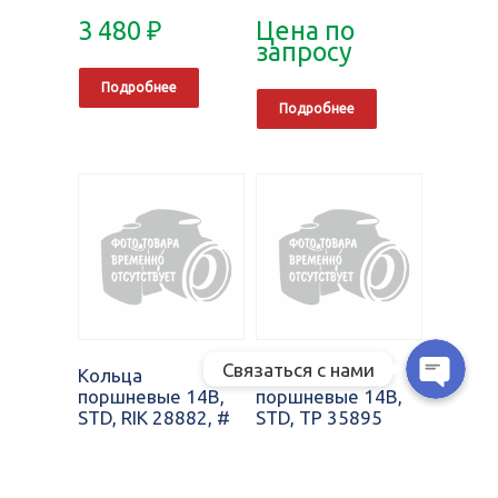
3 480
₽
Цена по
запросу
Позвонить нам
Подробнее
Подробнее
WhatsApp
Telegram
MAX
Связаться с нами
Кольца
Кольца
поршневые 14B,
поршневые 14B,
STD, RIK 28882, #
STD, TP 35895