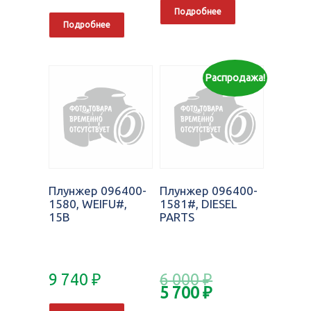
Подробнее
Подробнее
Распродажа!
Плунжер 096400-
Плунжер 096400-
1580, WEIFU#,
1581#, DIESEL
15B
PARTS
9 740
₽
6 000
₽
5 700
₽