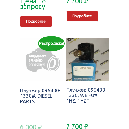
Цена по
7 700
₽
запросу
Подробнее
Подробнее
Распродажа!
Плунжер 096400-
Плунжер 096400-
1330, WEIFU#,
1330#, DIESEL
1HZ, 1HZT
PARTS
7 700
₽
6 000
₽