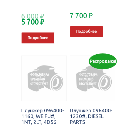
7 700
₽
6 000
₽
5 700
₽
Подробнее
Подробнее
Распродажа!
Плунжер 096400-
Плунжер 096400-
1160, WEIFU#,
1230#, DIESEL
1NT, 2LT, 4D56
PARTS