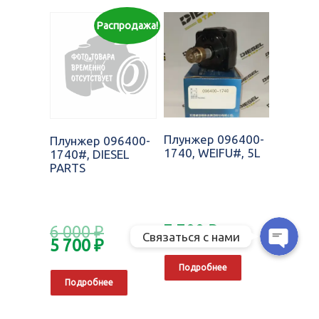
Распродажа!
Позвонить нам
WhatsApp
Telegram
Плунжер 096400-
Плунжер 096400-
1740, WEIFU#, 5L
1740#, DIESEL
PARTS
MAX
7 700
₽
6 000
₽
Связаться с нами
5 700
₽
Подробнее
Подробнее