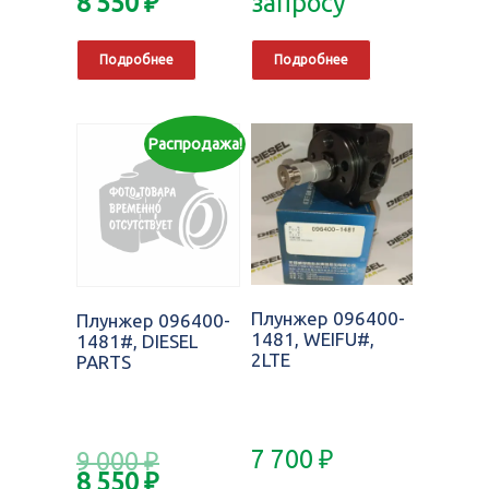
8 550
₽
запросу
Подробнее
Подробнее
Распродажа!
Плунжер 096400-
Плунжер 096400-
1481, WEIFU#,
1481#, DIESEL
2LTE
PARTS
7 700
₽
9 000
₽
8 550
₽