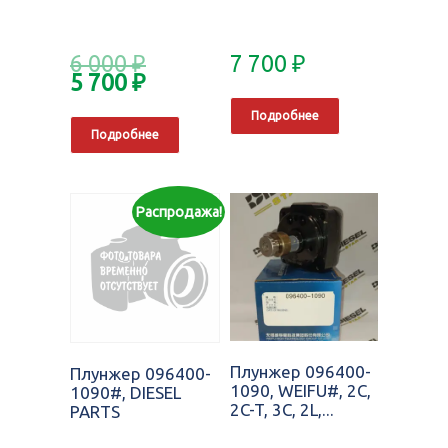
6 000
₽
7 700
₽
5 700
₽
Подробнее
Подробнее
Распродажа!
Плунжер 096400-
Плунжер 096400-
1090, WEIFU#, 2C,
1090#, DIESEL
2C-T, 3C, 2L,...
PARTS