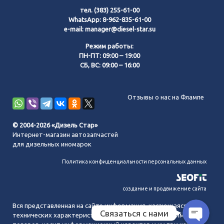
тел.
(383) 255-61-00
WhatsApp:
8-962-835-61-00
e-mail:
manager@diesel-star.su
Режим работы:
ПН-ПТ: 09:00 – 19:00
СБ, ВС: 09:00 – 16:00
Позвонить нам
Отзывы о нас на Флампе
WhatsApp
© 2004-2026 «Дизель Стар»
Интернет-магазин автозапчастей
Telegram
для дизельных иномарок
Политика конфиденциальности персональных данных
MAX
создание и продвижение сайта
Вся представленная на сайте информация, касающаяся
Связаться с нами
технических характеристик, наличия на складе, стоимости