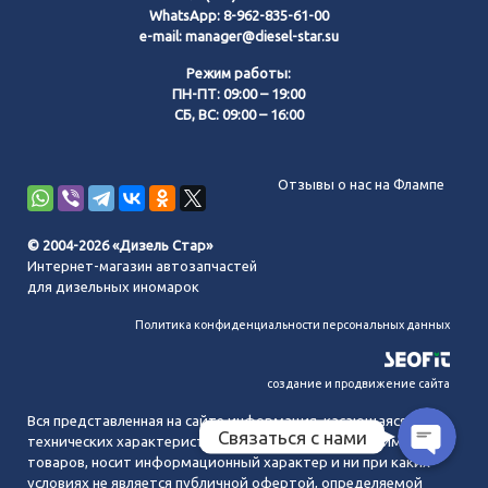
WhatsApp:
8-962-835-61-00
e-mail:
manager@diesel-star.su
Режим работы:
ПН-ПТ: 09:00 – 19:00
СБ, ВС: 09:00 – 16:00
Позвонить нам
Отзывы о нас на Флампе
WhatsApp
© 2004-2026 «Дизель Стар»
Интернет-магазин автозапчастей
Telegram
для дизельных иномарок
Политика конфиденциальности персональных данных
MAX
создание и продвижение сайта
Вся представленная на сайте информация, касающаяся
Связаться с нами
технических характеристик, наличия на складе, стоимости
товаров, носит информационный характер и ни при каких
условиях не является публичной офертой, определяемой