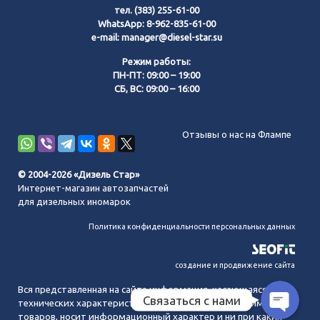
тел.
(383) 255-61-00
WhatsApp:
8-962-835-61-00
e-mail:
manager@diesel-star.su
Режим работы:
ПН-ПТ: 09:00 – 19:00
СБ, ВС: 09:00 – 16:00
Позвонить нам
Отзывы о нас на Флампе
WhatsApp
© 2004-2026 «Дизель Стар»
Интернет-магазин автозапчастей
Telegram
для дизельных иномарок
Политика конфиденциальности персональных данных
MAX
создание и продвижение сайта
Вся представленная на сайте информация, касающаяся
Связаться с нами
технических характеристик, наличия на складе, стоимости
товаров, носит информационный характер и ни при каких