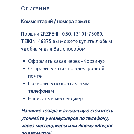
III,
Описание
0.50,
13101-
Комментарий / номера замен:
75080,
TEIKIN,
46375
Поршни 2RZFE-III, 0.50, 13101-75080,
TEIKIN, 46375 вы можете купить любым
удобным для Вас способом:
Оформить заказ через «Корзину»
Отправить заказ по электронной
почте
Позвонить по контактным
телефонам
Написать в мессенджер
Наличие товара и актуальную стоимость
уточняйте у менеджеров по телефону,
через мессенджеры или форму «Вопрос
по запчасти»!