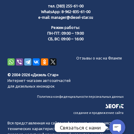
тел.
(383) 255-61-00
WhatsApp:
8-962-835-61-00
e-mail:
manager@diesel-star.su
Режим работы:
ПН-ПТ: 09:00 – 19:00
СБ, ВС: 09:00 – 16:00
Позвонить нам
Отзывы о нас на Флампе
WhatsApp
© 2004-2026 «Дизель Стар»
Интернет-магазин автозапчастей
Telegram
для дизельных иномарок
Политика конфиденциальности персональных данных
MAX
создание и продвижение сайта
Вся представленная на сайте информация, касающаяся
Связаться с нами
технических характеристик, наличия на складе, стоимости