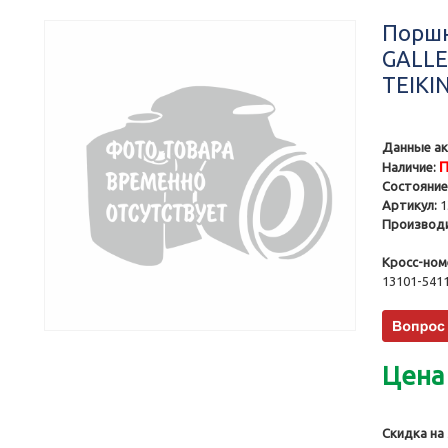
Поршни
GALLE
TEIKI
Данные ак
П
Наличие:
Состояние
Артикул:
1
Производи
Кросс-ном
13101-5411
Цена
Скидка на