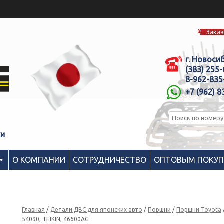
Заказ
г. Новоси
(383) 255
8-962-835
+7 (962) 8
ки
О КОМПАНИИ
СОТРУДНИЧЕСТВО
ОПТОВЫМ ПОКУ
Главная
/
Детали ДВС для японских авто
/
Поршни
/
Поршни Toyota
54090, TEIKIN, 46600AG