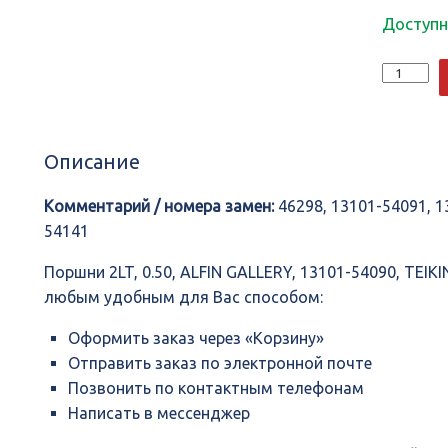
Доступн
Количеств
Поршни
2LT,
0.50,
ALFIN
Описание
GALLERY,
13101-
54090,
Комментарий / номера замен:
46298, 13101-54091, 1
TEIKIN,
54141
46600AG
Поршни 2LT, 0.50, ALFIN GALLERY, 13101-54090, TEIK
любым удобным для Вас способом:
Оформить заказ через «Корзину»
Отправить заказ по электронной почте
Позвонить по контактным телефонам
Написать в мессенджер