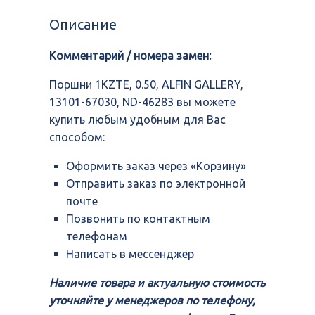
1KZTE,
0.50,
Описание
ALFIN
GALLERY,
Комментарий / номера замен:
13101-
67030,
ND-
Поршни 1KZTE, 0.50, ALFIN GALLERY,
46283
13101-67030, ND-46283 вы можете
купить любым удобным для Вас
способом:
Оформить заказ через «Корзину»
Отправить заказ по электронной
почте
Позвонить по контактным
телефонам
Написать в мессенджер
Наличие товара и актуальную стоимость
уточняйте у менеджеров по телефону,