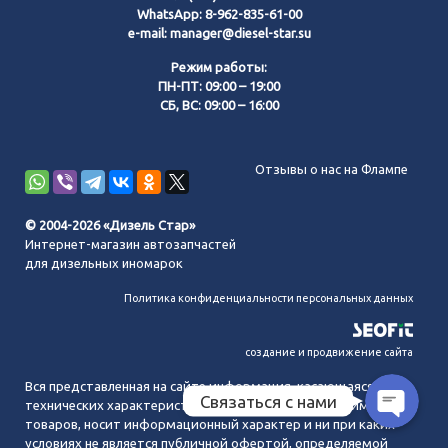
WhatsApp:
8-962-835-61-00
e-mail:
manager@diesel-star.su
Режим работы:
ПН-ПТ: 09:00 – 19:00
СБ, ВС: 09:00 – 16:00
Позвонить нам
Отзывы о нас на Флампе
WhatsApp
© 2004-2026 «Дизель Стар»
Интернет-магазин автозапчастей
Telegram
для дизельных иномарок
Политика конфиденциальности персональных данных
MAX
создание и продвижение сайта
Вся представленная на сайте информация, касающаяся
Связаться с нами
технических характеристик, наличия на складе, стоимости
товаров, носит информационный характер и ни при каких
условиях не является публичной офертой, определяемой