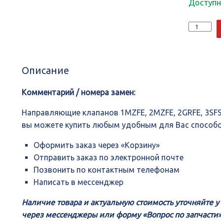
Доступн
Количеств
Направля
клапанов
1MZFE,
2MZFE,
Описание
2GRFE,
3SFSE,
2AZFE,
Комментарий / номера замен:
11122-
20020,
Направляющие клапанов 1MZFE, 2MZFE, 2GRFE, 3SFS
TOYOTA
вы можете купить любым удобным для Вас способ
Оформить заказ через «Корзину»
Отправить заказ по электронной почте
Позвонить по контактным телефонам
Написать в мессенджер
Наличие товара и актуальную стоимость уточняйте 
через мессенджеры или форму «Вопрос по запчасти»