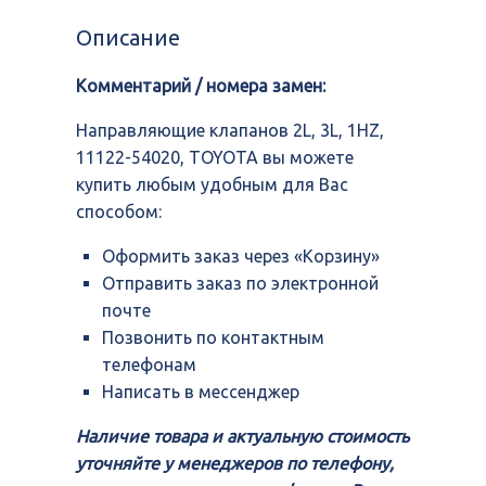
клапанов
2L,
Описание
3L,
1HZ,
Комментарий / номера замен:
11122-
54020,
TOYOTA
Направляющие клапанов 2L, 3L, 1HZ,
11122-54020, TOYOTA вы можете
купить любым удобным для Вас
способом:
Оформить заказ через «Корзину»
Отправить заказ по электронной
почте
Позвонить по контактным
телефонам
Написать в мессенджер
Наличие товара и актуальную стоимость
уточняйте у менеджеров по телефону,