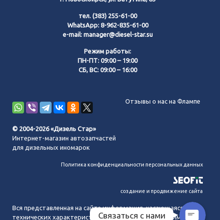
тел.
(383) 255-61-00
WhatsApp:
8-962-835-61-00
e-mail:
manager@diesel-star.su
Режим работы:
ПН-ПТ: 09:00 – 19:00
СБ, ВС: 09:00 – 16:00
Позвонить нам
Отзывы о нас на Флампе
WhatsApp
© 2004-2026 «Дизель Стар»
Интернет-магазин автозапчастей
Telegram
для дизельных иномарок
Политика конфиденциальности персональных данных
MAX
создание и продвижение сайта
Вся представленная на сайте информация, касающаяся
Связаться с нами
технических характеристик, наличия на складе, стоимости