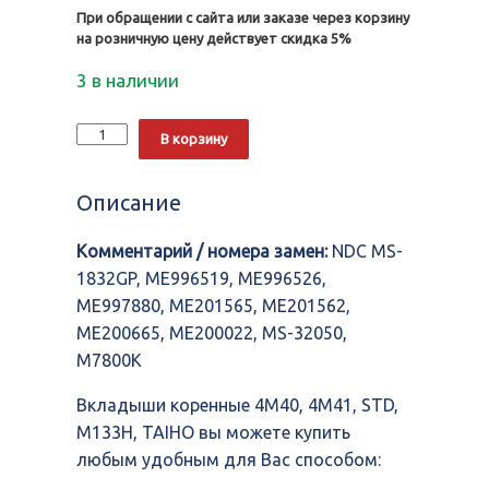
При обращении с сайта или заказе через корзину
на розничную цену действует скидка 5%
3 в наличии
Количество
Alternative:
В корзину
Вкладыши
коренные
4M40,
Описание
4M41,
STD,
Комментарий / номера замен:
NDC MS-
M133H,
TAIHO
1832GP, ME996519, ME996526,
ME997880, ME201565, ME201562,
ME200665, ME200022, MS-32050,
M7800K
Вкладыши коренные 4M40, 4M41, STD,
M133H, TAIHO вы можете купить
любым удобным для Вас способом: