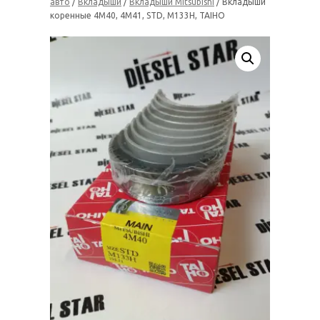
авто
/
Вкладыши
/
Вкладыши Mitsubishi
/ Вкладыши
коренные 4M40, 4M41, STD, M133H, TAIHO