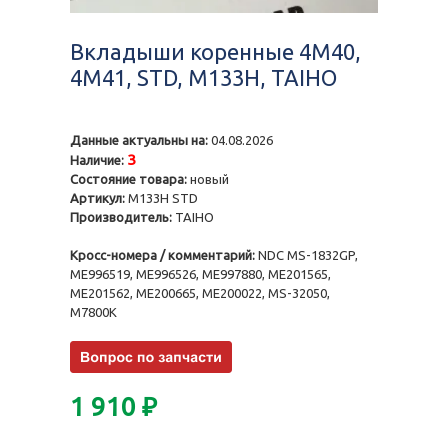
Вкладыши коренные 4M40,
4M41, STD, M133H, TAIHO
Данные актуальны на:
04.08.2026
3
Наличие:
Состояние товара:
новый
Артикул:
M133H STD
Производитель:
TAIHO
Кросс-номера / комментарий:
NDC MS-1832GP,
ME996519, ME996526, ME997880, ME201565,
ME201562, ME200665, ME200022, MS-32050,
M7800K
1 910
₽