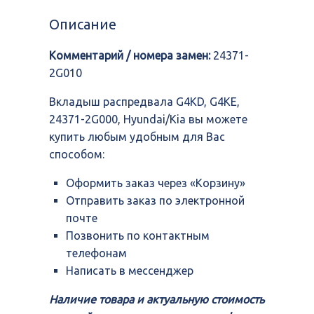
распредвала
G4KD,
Описание
G4KE,
24371-
Комментарий / номера замен:
24371-
2G000,
Hyundai/Kia
2G010
Вкладыш распредвала G4KD, G4KE,
24371-2G000, Hyundai/Kia вы можете
купить любым удобным для Вас
способом:
Оформить заказ через «Корзину»
Отправить заказ по электронной
почте
Позвонить по контактным
телефонам
Написать в мессенджер
Наличие товара и актуальную стоимость