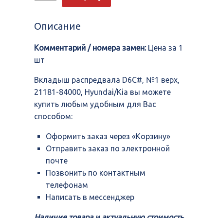
Вкладыш
распредвала
D6C#,
Описание
№1
верх,
Комментарий / номера замен:
Цена за 1
21181-
84000,
шт
Hyundai/Kia
Вкладыш распредвала D6C#, №1 верх,
21181-84000, Hyundai/Kia вы можете
купить любым удобным для Вас
способом:
Оформить заказ через «Корзину»
Отправить заказ по электронной
почте
Позвонить по контактным
телефонам
Написать в мессенджер
Наличие товара и актуальную стоимость