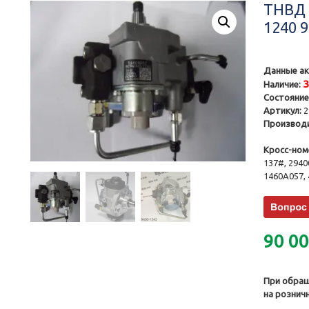
ТНВД 
1240 
Данные ак
Наличие:
Состояние
Артикул:
2
Производи
Кросс-ном
137#, 2940
1460A057,
90 0
При обращ
на рознич