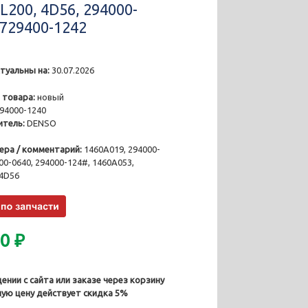
L200, 4D56, 294000-
9729400-1242
туальны на:
30.07.2026
3
 товара:
новый
94000-1240
тель:
DENSO
ера / комментарий:
1460A019, 294000-
00-0640, 294000-124#, 1460A053,
 4D56
00
₽
ении с сайта или заказе через корзину
ную цену действует скидка 5%