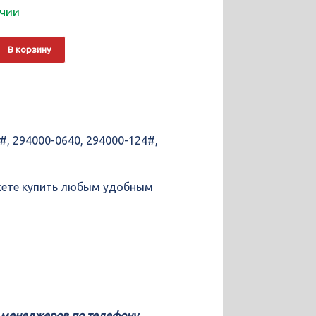
ичии
о
Alternative:
В корзину
#, 294000-0640, 294000-124#,
ожете купить любым удобным
у менеджеров по телефону,