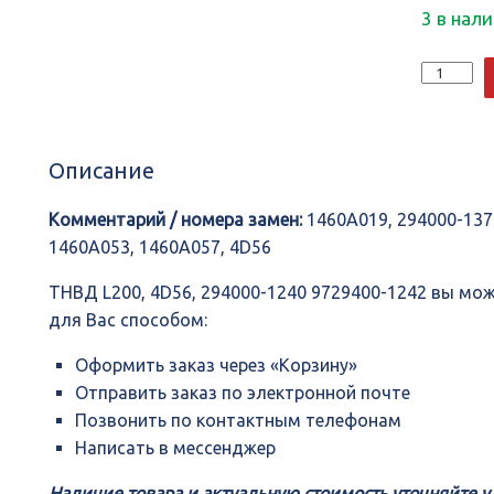
3 в нал
Количеств
ТНВД
L200,
4D56,
294000-
Описание
1240
9729400-
1242
Комментарий / номера замен:
1460A019, 294000-137
1460A053, 1460A057, 4D56
ТНВД L200, 4D56, 294000-1240 9729400-1242 вы м
для Вас способом:
Оформить заказ через «Корзину»
Отправить заказ по электронной почте
Позвонить по контактным телефонам
Написать в мессенджер
Наличие товара и актуальную стоимость уточняйте 