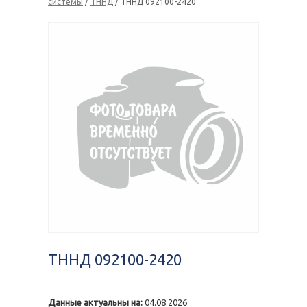
системы
/
ТННД
/ ТННД 092100-2420
ТННД 092100-2420
Данные актуальны на:
04.08.2026