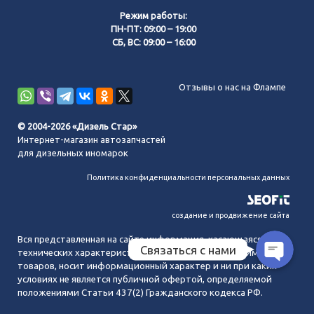
Режим работы:
ПН-ПТ: 09:00 – 19:00
СБ, ВС: 09:00 – 16:00
Позвонить нам
Отзывы о нас на Флампе
WhatsApp
© 2004-2026 «Дизель Стар»
Интернет-магазин автозапчастей
Telegram
для дизельных иномарок
Политика конфиденциальности персональных данных
MAX
создание и продвижение сайта
Вся представленная на сайте информация, касающаяся
Связаться с нами
технических характеристик, наличия на складе, стоимости
товаров, носит информационный характер и ни при каких
условиях не является публичной офертой, определяемой
положениями Статьи 437(2) Гражданского кодекса РФ.