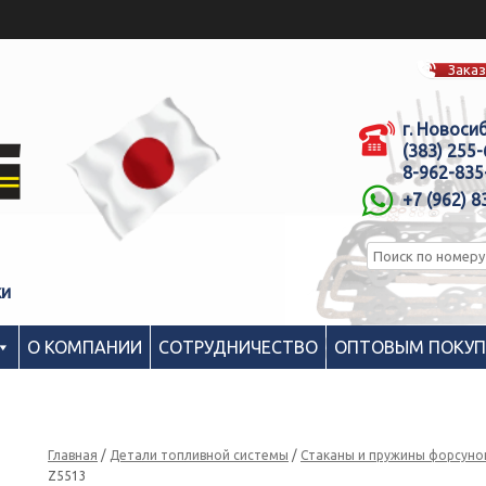
Заказ
г. Новоси
(383) 255
8-962-835
+7 (962) 8
ки
О КОМПАНИИ
СОТРУДНИЧЕСТВО
ОПТОВЫМ ПОКУ
Главная
/
Детали топливной системы
/
Стаканы и пружины форсуно
Z5513