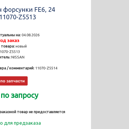
н форсунки FE6, 24
 11070-Z5513
туальны на:
04.08.2026
од заказ
 товара:
новый
1070-Z5513
тель:
NISSAN
ера / комментарий:
11070-Z5514
 по запросу
 заказной товар не предоставляется
о для предзаказа