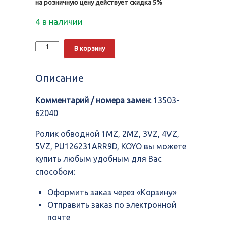
на розничную цену действует скидка 5%
4 в наличии
Количество
Alternative:
В корзину
Ролик
обводной
1MZ,
Описание
2MZ,
3VZ,
Комментарий / номера замен:
13503-
4VZ,
5VZ,
62040
PU126231ARR9D,
KOYO
Ролик обводной 1MZ, 2MZ, 3VZ, 4VZ,
5VZ, PU126231ARR9D, KOYO вы можете
купить любым удобным для Вас
способом:
Оформить заказ через «Корзину»
Отправить заказ по электронной
почте