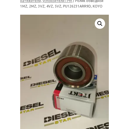
натяжители, успокоители ГРМ
/ Ролик обводной
1MZ, 2MZ, 3VZ, 4VZ, 5VZ, PU126231ARR9D, KOYO