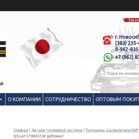
Заказ
г. Новоси
(383) 255
8-962-835
+7 (962) 8
ки
О КОМПАНИИ
СОТРУДНИЧЕСТВО
ОПТОВЫМ ПОКУ
Главная
/
Детали топливной системы
/
Плунжеры, распылители КНР
(DLLA157SM051)# дубликат