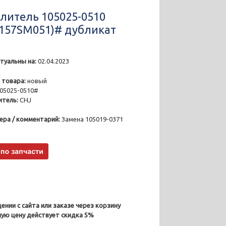
литель 105025-0510
157SM051)# дубликат
туальны на:
02.04.2023
6
 товара:
новый
05025-0510#
тель:
CHJ
ера / комментарий:
Замена 105019-0371
₽
ении с сайта или заказе через корзину
ную цену действует скидка 5%