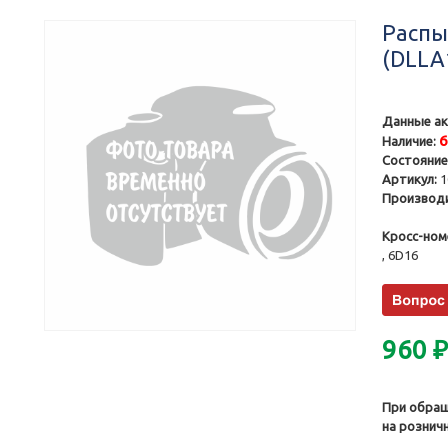
Распы
(DLLA
Данные ак
Наличие:
Состояние
Артикул:
1
Производи
Кросс-ном
, 6D16
960
При обращ
на рознич