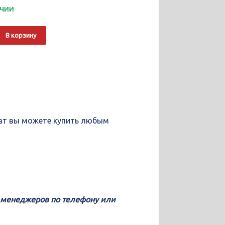
ичии
о
Alternative:
В корзину
ль
M051)#
ат вы можете купить любым
у менеджеров по телефону или