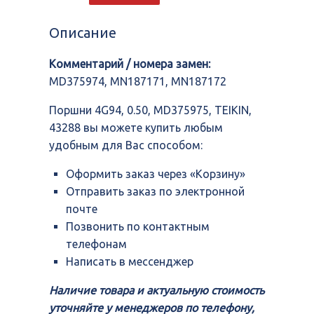
4G94,
0.50,
Описание
MD375975,
TEIKIN,
Комментарий / номера замен:
43288
MD375974, MN187171, MN187172
Поршни 4G94, 0.50, MD375975, TEIKIN,
43288 вы можете купить любым
удобным для Вас способом:
Оформить заказ через «Корзину»
Отправить заказ по электронной
почте
Позвонить по контактным
телефонам
Написать в мессенджер
Наличие товара и актуальную стоимость
уточняйте у менеджеров по телефону,