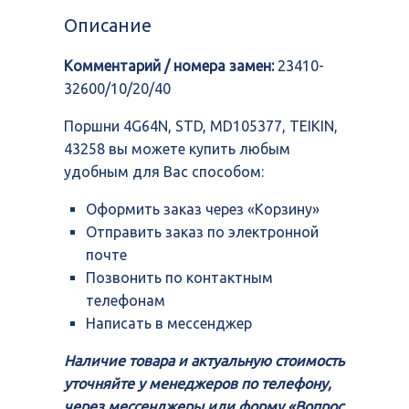
STD,
Описание
MD105377,
TEIKIN,
Комментарий / номера замен:
23410-
43258
32600/10/20/40
Поршни 4G64N, STD, MD105377, TEIKIN,
43258 вы можете купить любым
удобным для Вас способом:
Оформить заказ через «Корзину»
Отправить заказ по электронной
почте
Позвонить по контактным
телефонам
Написать в мессенджер
Наличие товара и актуальную стоимость
уточняйте у менеджеров по телефону,
через мессенджеры или форму «Вопрос