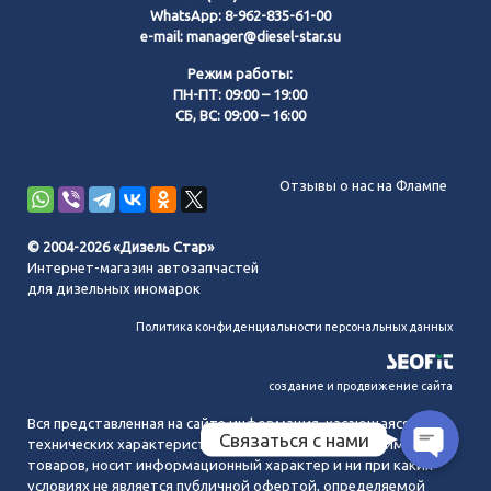
WhatsApp:
8-962-835-61-00
e-mail:
manager@diesel-star.su
Режим работы:
ПН-ПТ: 09:00 – 19:00
СБ, ВС: 09:00 – 16:00
Позвонить нам
Отзывы о нас на Флампе
WhatsApp
© 2004-2026 «Дизель Стар»
Интернет-магазин автозапчастей
Telegram
для дизельных иномарок
Политика конфиденциальности персональных данных
MAX
создание и продвижение сайта
Вся представленная на сайте информация, касающаяся
Связаться с нами
технических характеристик, наличия на складе, стоимости
товаров, носит информационный характер и ни при каких
условиях не является публичной офертой, определяемой