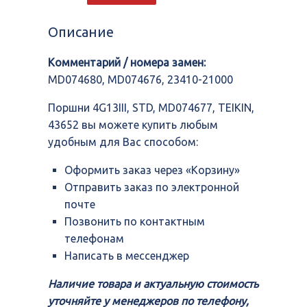
4G13III,
STD,
Описание
MD074677,
TEIKIN,
Комментарий / номера замен:
43652
MD074680, MD074676, 23410-21000
Поршни 4G13III, STD, MD074677, TEIKIN,
43652 вы можете купить любым
удобным для Вас способом:
Оформить заказ через «Корзину»
Отправить заказ по электронной
почте
Позвонить по контактным
телефонам
Написать в мессенджер
Наличие товара и актуальную стоимость
уточняйте у менеджеров по телефону,