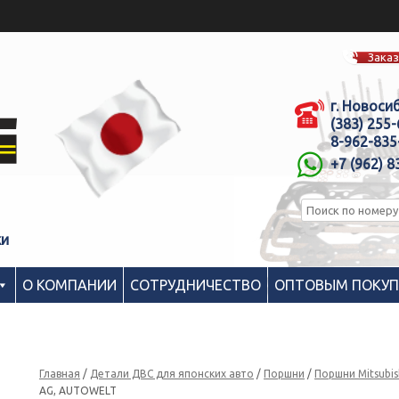
Заказ
г. Новоси
(383) 255
8-962-835
+7 (962) 8
ки
О КОМПАНИИ
СОТРУДНИЧЕСТВО
ОПТОВЫМ ПОКУ
Главная
/
Детали ДВС для японских авто
/
Поршни
/
Поршни Mitsubis
AG, AUTOWELT