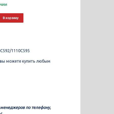
ичии
о
Alternative:
В корзину
40
T
C592/1110C595
 вы можете купить любым
у менеджеров по телефону,
!