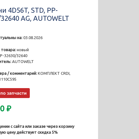
и 4D56T, STD, PP-
/32640 AG, AUTOWELT
туальны на:
03.08.2026
2
 товара:
новый
P-32630/32640
тель:
AUTOWELT
ера / комментарий:
КОМПЛЕКТ CRDI,
1110C595
00
₽
ении с сайта или заказе через корзину
ную цену действует скидка 5%