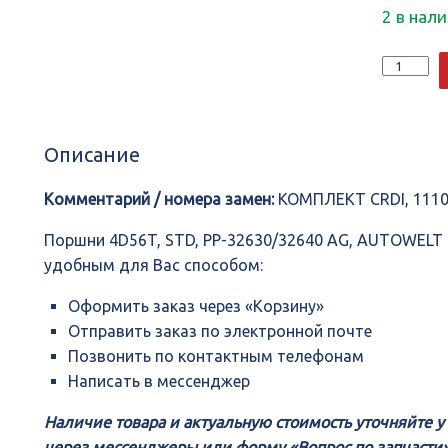
2 в нал
Количеств
Поршни
4D56T,
STD,
PP-
Описание
32630/326
AG,
AUTOWEL
Комментарий / номера замен:
КОМПЛЕКТ CRDI, 1110
Поршни 4D56T, STD, PP-32630/32640 AG, AUTOWELT
удобным для Вас способом:
Оформить заказ через «Корзину»
Отправить заказ по электронной почте
Позвонить по контактным телефонам
Написать в мессенджер
Наличие товара и актуальную стоимость уточняйте 
через мессенджеры или форму «Вопрос по запчасти»