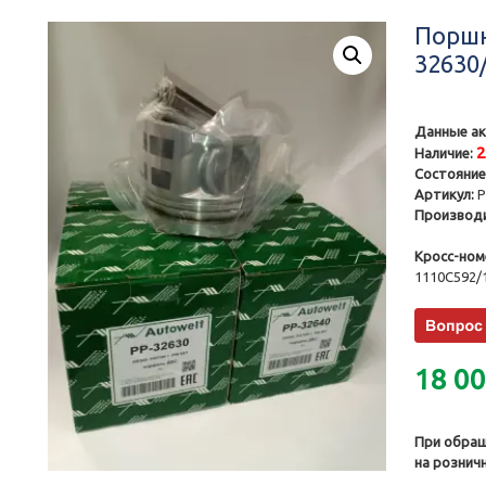
Поршн
32630
Данные ак
Наличие:
Состояние
Артикул:
P
Производи
Кросс-ном
1110C592/
18 0
При обращ
на рознич