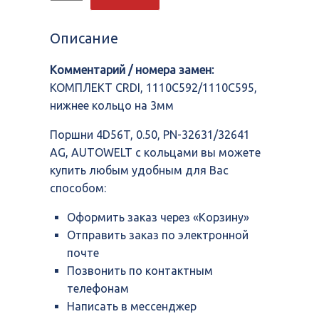
Поршни
4D56T,
0.50,
Описание
PN-
32631/32641
Комментарий / номера замен:
AG,
AUTOWELT
КОМПЛЕКТ CRDI, 1110C592/1110C595,
с
нижнее кольцо на 3мм
кольцами
Поршни 4D56T, 0.50, PN-32631/32641
AG, AUTOWELT с кольцами вы можете
купить любым удобным для Вас
способом:
Оформить заказ через «Корзину»
Отправить заказ по электронной
почте
Позвонить по контактным
телефонам
Написать в мессенджер