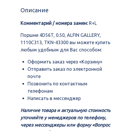
4D56T,
0.50,
Описание
ALFIN
GALLERY,
Комментарий / номера замен:
R+L
1110C313,
TKN-
43300
Поршни 4D56T, 0.50, ALFIN GALLERY,
1110C313, TKN-43300 вы можете купить
любым удобным для Вас способом:
Оформить заказ через «Корзину»
Отправить заказ по электронной
почте
Позвонить по контактным
телефонам
Написать в мессенджер
Наличие товара и актуальную стоимость
уточняйте у менеджеров по телефону,
через мессенджеры или форму «Вопрос