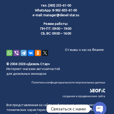
тел.
(383) 255-61-00
WhatsApp:
8-962-835-61-00
e-mail:
manager@diesel-star.su
Режим работы:
ПН-ПТ: 09:00 – 19:00
СБ, ВС: 09:00 – 16:00
Позвонить нам
Отзывы о нас на Флампе
WhatsApp
© 2004-2026 «Дизель Стар»
Интернет-магазин автозапчастей
Telegram
для дизельных иномарок
Политика конфиденциальности персональных данных
MAX
создание и продвижение сайта
Вся представленная на сайте информация, касающаяся
Связаться с нами
технических характеристик, наличия на складе, стоимости