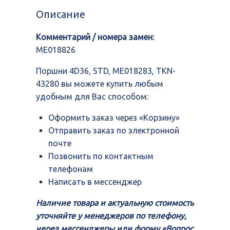
STD,
Описание
ME018283,
TKN-
Комментарий / номера замен:
43280
ME018826
Поршни 4D36, STD, ME018283, TKN-
43280 вы можете купить любым
удобным для Вас способом:
Оформить заказ через «Корзину»
Отправить заказ по электронной
почте
Позвонить по контактным
телефонам
Написать в мессенджер
Наличие товара и актуальную стоимость
уточняйте у менеджеров по телефону,
через мессенджеры или форму «Вопрос