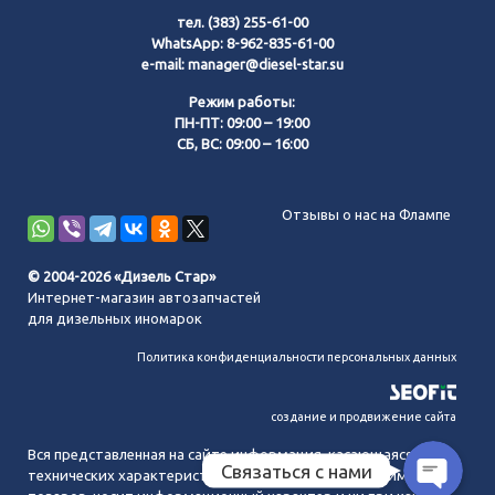
тел.
(383) 255-61-00
WhatsApp:
8-962-835-61-00
e-mail:
manager@diesel-star.su
Режим работы:
ПН-ПТ: 09:00 – 19:00
СБ, ВС: 09:00 – 16:00
Позвонить нам
Отзывы о нас на Флампе
WhatsApp
© 2004-2026 «Дизель Стар»
Интернет-магазин автозапчастей
Telegram
для дизельных иномарок
Политика конфиденциальности персональных данных
MAX
создание и продвижение сайта
Вся представленная на сайте информация, касающаяся
Связаться с нами
технических характеристик, наличия на складе, стоимости