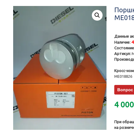
Поршн
ME018
Данные ак
Наличие:
Состояние
Артикул:
M
Производи
Кросс-ном
ME018826
4 00
При обращ
на рознич