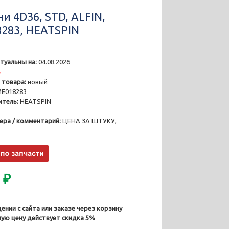
и 4D36, STD, ALFIN,
283, HEATSPIN
туальны на:
04.08.2026
4
 товара:
новый
E018283
тель:
HEATSPIN
ера / комментарий:
ЦЕНА ЗА ШТУКУ,
0
₽
ении с сайта или заказе через корзину
ную цену действует скидка 5%