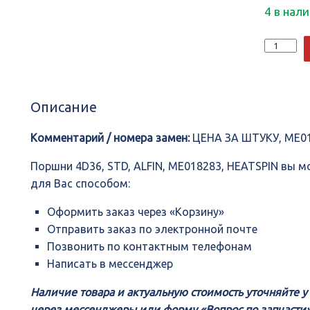
4 в нал
Количеств
Поршни
4D36,
STD,
ALFIN,
Описание
ME018283,
HEATSPIN
Комментарий / номера замен:
ЦЕНА ЗА ШТУКУ, ME0
Поршни 4D36, STD, ALFIN, ME018283, HEATSPIN вы 
для Вас способом:
Оформить заказ через «Корзину»
Отправить заказ по электронной почте
Позвонить по контактным телефонам
Написать в мессенджер
Наличие товара и актуальную стоимость уточняйте 
через мессенджеры или форму «Вопрос по запчасти»