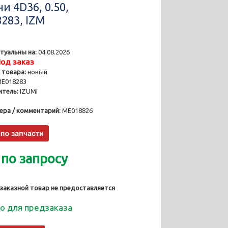
и 4D36, 0.50,
283, IZM
туальны на:
04.08.2026
од заказ
 товара:
новый
E018283
тель:
IZUMI
ера / комментарий:
ME018826
 по запросу
 заказной товар не предоставляется
о для предзаказа