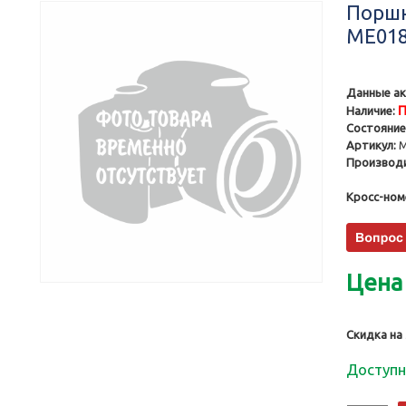
Поршн
ME018
Данные ак
П
Наличие:
Состояние
Артикул:
M
Производи
Кросс-ном
Цена
Скидка на
Доступн