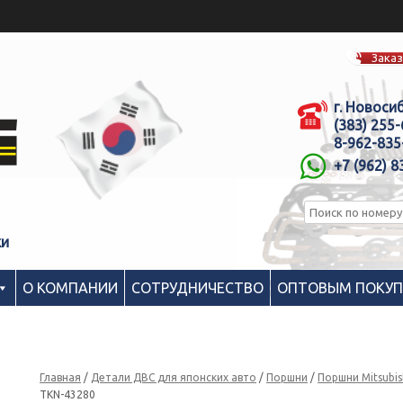
Заказ
г. Новоси
(383) 255
8-962-835
+7 (962) 8
ки
О КОМПАНИИ
СОТРУДНИЧЕСТВО
ОПТОВЫМ ПОКУ
Главная
/
Детали ДВС для японских авто
/
Поршни
/
Поршни Mitsubis
TKN-43280