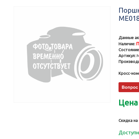
Поршни
ME018
Данные ак
П
Наличие:
Состояние
Артикул:
M
Производи
Кросс-ном
Цена
Скидка на
Доступн