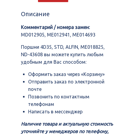
4D35,
STD,
Описание
ALFIN,
ME018825,
Комментарий / номера замен:
ND-
43608
MD012905, ME012941, ME014693
Поршни 4D35, STD, ALFIN, ME018825,
ND-43608 вы можете купить любым
удобным для Вас способом:
Оформить заказ через «Корзину»
Отправить заказ по электронной
почте
Позвонить по контактным
телефонам
Написать в мессенджер
Наличие товара и актуальную стоимость
уточняйте у менеджеров по телефону,