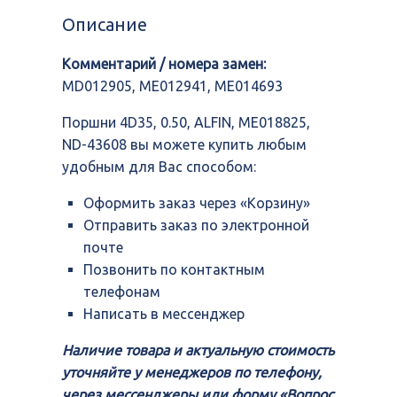
0.50,
Описание
ALFIN,
ME018825,
Комментарий / номера замен:
ND-
43608
MD012905, ME012941, ME014693
Поршни 4D35, 0.50, ALFIN, ME018825,
ND-43608 вы можете купить любым
удобным для Вас способом:
Оформить заказ через «Корзину»
Отправить заказ по электронной
почте
Позвонить по контактным
телефонам
Написать в мессенджер
Наличие товара и актуальную стоимость
уточняйте у менеджеров по телефону,
через мессенджеры или форму «Вопрос