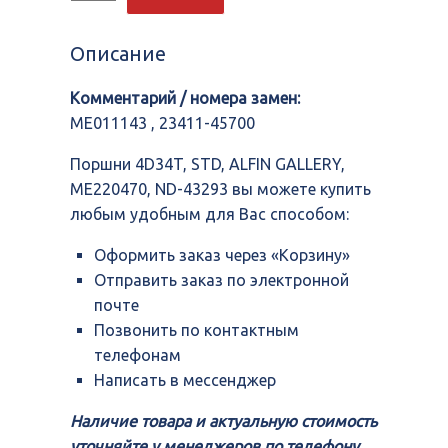
Поршни
4D34T,
STD,
Описание
ALFIN
GALLERY,
Комментарий / номера замен:
ME220470,
ND-
ME011143 , 23411-45700
43293
Поршни 4D34T, STD, ALFIN GALLERY,
ME220470, ND-43293 вы можете купить
любым удобным для Вас способом:
Оформить заказ через «Корзину»
Отправить заказ по электронной
почте
Позвонить по контактным
телефонам
Написать в мессенджер
Наличие товара и актуальную стоимость
уточняйте у менеджеров по телефону,