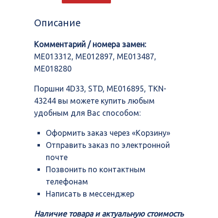
4D33,
STD,
Описание
ME016895,
TKN-
Комментарий / номера замен:
43244
ME013312, ME012897, ME013487,
ME018280
Поршни 4D33, STD, ME016895, TKN-
43244 вы можете купить любым
удобным для Вас способом:
Оформить заказ через «Корзину»
Отправить заказ по электронной
почте
Позвонить по контактным
телефонам
Написать в мессенджер
Наличие товара и актуальную стоимость