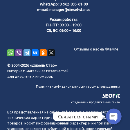
WhatsApp:
8-962-835-61-00
e-mail:
manager@diesel-star.su
Режим работы:
ПН-ПТ: 09:00 – 19:00
СБ, ВС: 09:00 – 16:00
Позвонить нам
Отзывы о нас на Флампе
WhatsApp
© 2004-2026 «Дизель Стар»
Интернет-магазин автозапчастей
Telegram
для дизельных иномарок
Политика конфиденциальности персональных данных
MAX
создание и продвижение сайта
Вся представленная на сайте информация, касающаяся
Связаться с нами
технических характеристик, наличия на складе, стоимости
товаров, носит информационный характер и ни при каких
условиях не является публичной офертой, определяемой