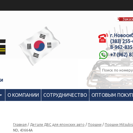
Заказ
г. Новоси
(383) 255
8-962-835
+7 (962) 8
ки
О КОМПАНИИ
СОТРУДНИЧЕСТВО
ОПТОВЫМ ПОКУ
Главная
/
Детали ДВС для японских авто
/
Поршни
/
Поршни Mitsubis
ND, 43664A