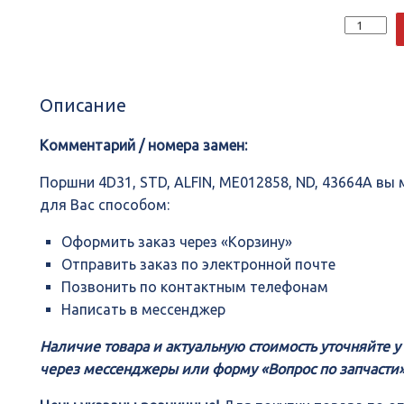
Количеств
Поршни
4D31,
STD,
ALFIN,
Описание
ME012858,
ND,
43664A
Комментарий / номера замен:
Поршни 4D31, STD, ALFIN, ME012858, ND, 43664A в
для Вас способом:
Оформить заказ через «Корзину»
Отправить заказ по электронной почте
Позвонить по контактным телефонам
Написать в мессенджер
Наличие товара и актуальную стоимость уточняйте 
через мессенджеры или форму «Вопрос по запчасти»