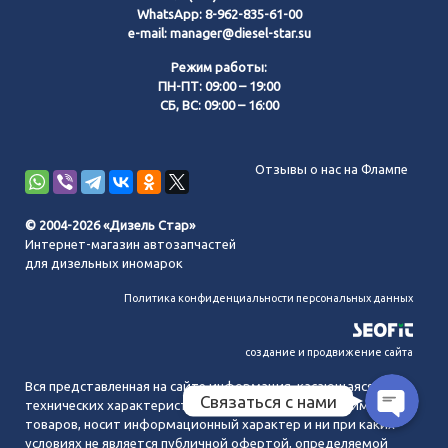
WhatsApp:
8-962-835-61-00
e-mail:
manager@diesel-star.su
Режим работы:
ПН-ПТ: 09:00 – 19:00
СБ, ВС: 09:00 – 16:00
Позвонить нам
Отзывы о нас на Флампе
WhatsApp
© 2004-2026 «Дизель Стар»
Интернет-магазин автозапчастей
Telegram
для дизельных иномарок
Политика конфиденциальности персональных данных
MAX
создание и продвижение сайта
Вся представленная на сайте информация, касающаяся
Связаться с нами
технических характеристик, наличия на складе, стоимости
товаров, носит информационный характер и ни при каких
условиях не является публичной офертой, определяемой