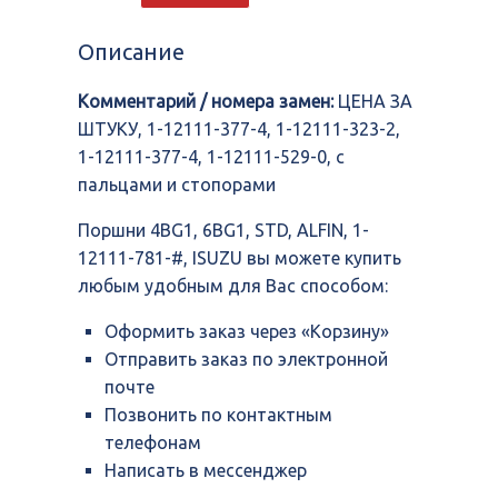
4BG1,
6BG1,
Описание
STD,
ALFIN,
Комментарий / номера замен:
ЦЕНА ЗА
1-
12111-
ШТУКУ, 1-12111-377-4, 1-12111-323-2,
781-
1-12111-377-4, 1-12111-529-0, с
#,
пальцами и стопорами
ISUZU
Поршни 4BG1, 6BG1, STD, ALFIN, 1-
12111-781-#, ISUZU вы можете купить
любым удобным для Вас способом:
Оформить заказ через «Корзину»
Отправить заказ по электронной
почте
Позвонить по контактным
телефонам
Написать в мессенджер