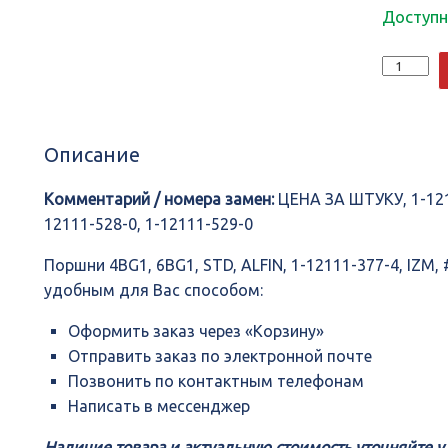
Доступн
Количеств
Поршни
4BG1,
6BG1,
STD,
Описание
ALFIN,
1-
12111-
Комментарий / номера замен:
ЦЕНА ЗА ШТУКУ, 1-1211
377-
12111-528-0, 1-12111-529-0
4,
IZM,
Поршни 4BG1, 6BG1, STD, ALFIN, 1-12111-377-4, IZM
#
удобным для Вас способом:
Оформить заказ через «Корзину»
Отправить заказ по электронной почте
Позвонить по контактным телефонам
Написать в мессенджер
Наличие товара и актуальную стоимость уточняйте 