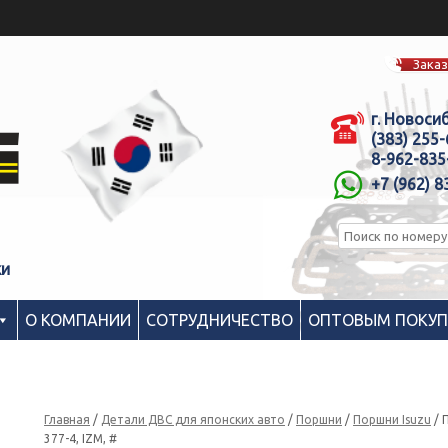
Заказ
г. Новоси
(383) 255
8-962-835
+7 (962) 8
ки
О КОМПАНИИ
СОТРУДНИЧЕСТВО
ОПТОВЫМ ПОКУ
Главная
/
Детали ДВС для японских авто
/
Поршни
/
Поршни Isuzu
/ 
377-4, IZM, #