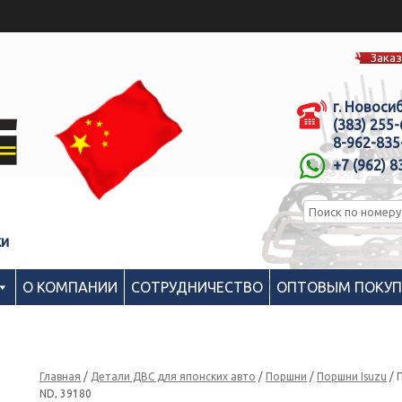
Заказ
г. Новоси
(383) 255
8-962-835
+7 (962) 8
ки
О КОМПАНИИ
СОТРУДНИЧЕСТВО
ОПТОВЫМ ПОКУ
Главная
/
Детали ДВС для японских авто
/
Поршни
/
Поршни Isuzu
/ 
ND, 39180