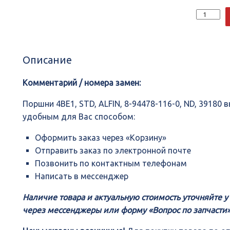
Количеств
Поршни
4BE1,
STD,
ALFIN,
Описание
8-
94478-
116-
Комментарий / номера замен:
0,
ND,
Поршни 4BE1, STD, ALFIN, 8-94478-116-0, ND, 39180
39180
удобным для Вас способом:
Оформить заказ через «Корзину»
Отправить заказ по электронной почте
Позвонить по контактным телефонам
Написать в мессенджер
Наличие товара и актуальную стоимость уточняйте 
через мессенджеры или форму «Вопрос по запчасти»