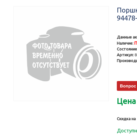
Поршни
94478-
Данные ак
П
Наличие:
Состояние
Артикул:
8
Производи
Цена
Скидка на
Доступн