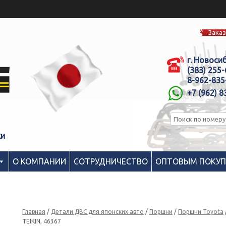
Заказ
г. Новоси
(383) 255
8-962-835
+7 (962) 8
ки
О КОМПАНИИ
СОТРУДНИЧЕСТВО
ОПТОВЫМ ПОКУ
Главная
/
Детали ДВС для японских авто
/
Поршни
/
Поршни Toyota
TEIKIN, 46367