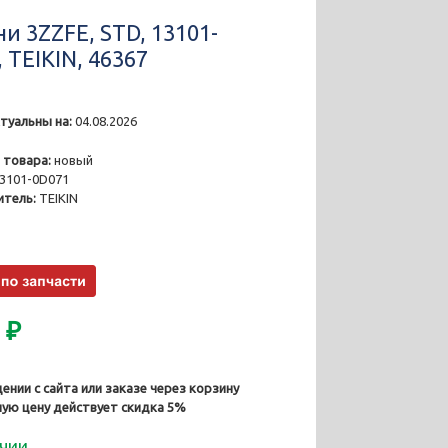
и 3ZZFE, STD, 13101-
 TEIKIN, 46367
туальны на:
04.08.2026
1
 товара:
новый
3101-0D071
тель:
TEIKIN
0
₽
ении с сайта или заказе через корзину
ную цену действует скидка 5%
ичии