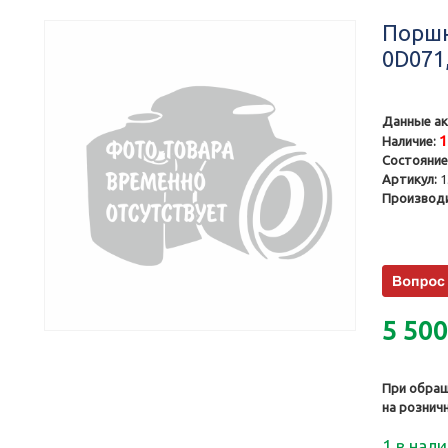
Поршн
0D071,
Данные ак
Наличие:
Состояние
Артикул:
1
Производи
5 50
При обращ
на рознич
1 в нал