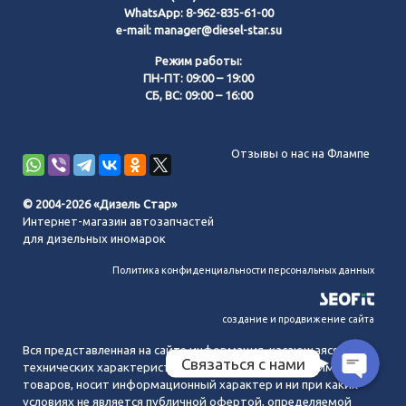
WhatsApp:
8-962-835-61-00
e-mail:
manager@diesel-star.su
Режим работы:
ПН-ПТ: 09:00 – 19:00
СБ, ВС: 09:00 – 16:00
Позвонить нам
Отзывы о нас на Флампе
WhatsApp
© 2004-2026 «Дизель Стар»
Интернет-магазин автозапчастей
Telegram
для дизельных иномарок
Политика конфиденциальности персональных данных
MAX
создание и продвижение сайта
Вся представленная на сайте информация, касающаяся
Связаться с нами
технических характеристик, наличия на складе, стоимости
товаров, носит информационный характер и ни при каких
условиях не является публичной офертой, определяемой