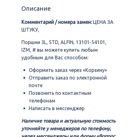
STD,
Описание
ALFIN,
13101-
Комментарий / номера замен:
ЦЕНА ЗА
54101,
IZM,
ШТУКУ,
#
Поршни 3L, STD, ALFIN, 13101-54101,
IZM, # вы можете купить любым
удобным для Вас способом:
Оформить заказ через «Корзину»
Отправить заказ по электронной
почте
Позвонить по контактным
телефонам
Написать в мессенджер
Наличие товара и актуальную стоимость
уточняйте у менеджеров по телефону,
через мессенджеры или форму «Вопрос