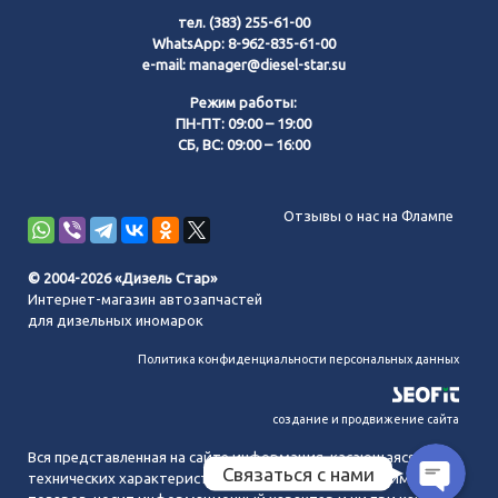
тел.
(383) 255-61-00
WhatsApp:
8-962-835-61-00
e-mail:
manager@diesel-star.su
Режим работы:
ПН-ПТ: 09:00 – 19:00
СБ, ВС: 09:00 – 16:00
Позвонить нам
Отзывы о нас на Флампе
WhatsApp
© 2004-2026 «Дизель Стар»
Интернет-магазин автозапчастей
Telegram
для дизельных иномарок
Политика конфиденциальности персональных данных
MAX
создание и продвижение сайта
Вся представленная на сайте информация, касающаяся
Связаться с нами
технических характеристик, наличия на складе, стоимости