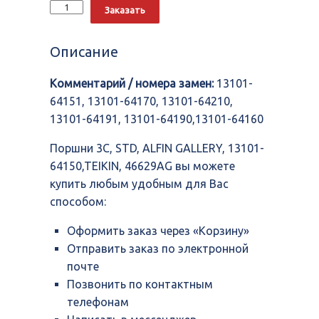
Количество
Alternative:
Заказать
Поршни
3C,
STD,
Описание
ALFIN
GALLERY,
Комментарий / номера замен:
13101-
13101-
64150,TEIKIN,
64151, 13101-64170, 13101-64210,
46629AG
13101-64191, 13101-64190,13101-64160
Поршни 3C, STD, ALFIN GALLERY, 13101-
64150,TEIKIN, 46629AG вы можете
купить любым удобным для Вас
способом:
Оформить заказ через «Корзину»
Отправить заказ по электронной
почте
Позвонить по контактным
телефонам